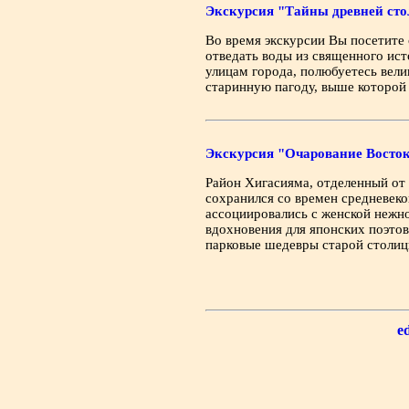
Экскурсия "Тайны древней ст
Во время экскурсии Вы посетите
отведать воды из священного ис
улицам города, полюбуетесь вел
старинную пагоду, выше которой 
Экскурсия "Очарование Восто
Район Хигасияма, отделенный от 
сохранился со времен средневек
ассоциировались с женской нежно
вдохновения для японских поэтов
парковые шедевры старой столиц
e