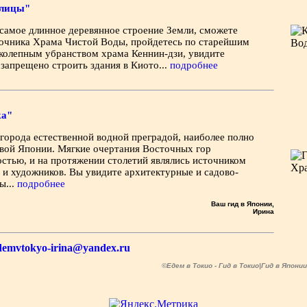
олицы"
 самое длинное деревянное строение Земли, сможете
точника Храма Чистой Воды, пройдетесь по старейшим
иколепным убранством храма Кеннин-дзи, увидите
запрещено строить здания в Киото...
подробнее
ка"
города естественной водной преградой, наиболее полно
овой Японии. Мягкие очертания Восточных гор
стью, и на протяжении столетий являлись источником
 и художников. Вы увидите архитектурные и садово-
ы...
подробнее
Ваш гид в Японии,
Ирина
demvtokyo-irina@yandex.ru
©Едем в Токио - Гид в Токио|Гид в Япони