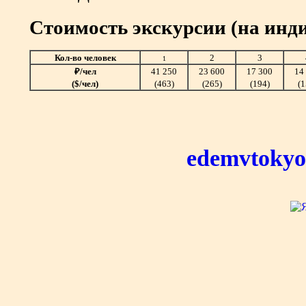
Стоимость экскурсии (на инд
Кол-во человек
2
3
1
₽/чел
41 250
23 600
17 300
14
($/чел)
(463)
(265)
(194)
(1
edemvtokyo