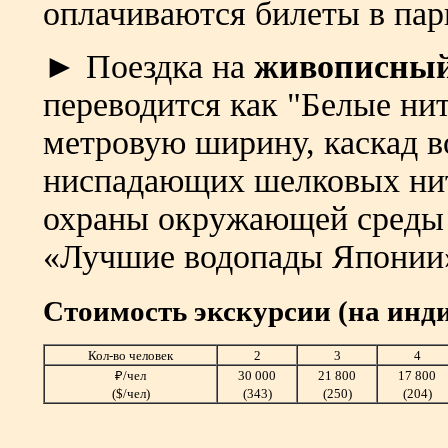
оплачиваются билеты в пар
► Поездка на
живописный
переводится как "Белые нит
метровую ширину, каскад в
ниспадающих шелковых нит
охраны окружающей среды 
«Лучшие водопады Японии
Стоимость экскурсии (на инд
Кол-во человек
2
3
4
₽/чел
30 000
21 800
17 800
($/чел)
(343)
(250)
(204)