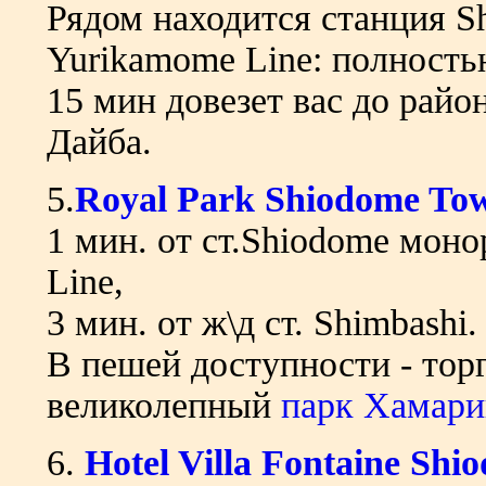
Рядом находится станция S
Yurikamome Line: полность
15 мин довезет вас до райо
Дайба.
5.
Royal Park Shiodome To
1 мин. от ст.Shiodome мон
Line,
3 мин. от ж\д ст. Shimbashi.
В пешей доступности - тор
великолепный
парк Хамар
6.
Hotel Villa Fontaine Shi