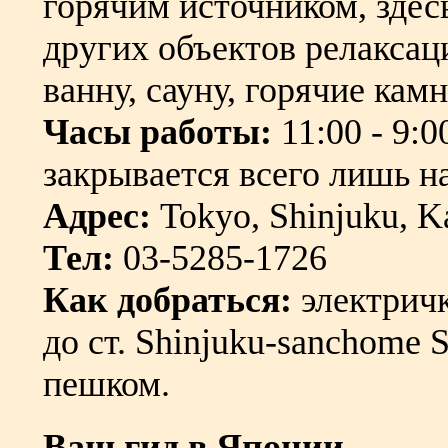
горячим источником, здес
других объектов релаксац
ванну, сауну, горячие камни
Часы работы:
11:00 - 9:0
закрывается всего лишь на
Адрес:
Tokyo, Shinjuku, K
Тел:
03-5285-1726
Как добраться:
электричк
до ст. Shinjuku-sanchome S
пешком.
Ваш гид в Японии,