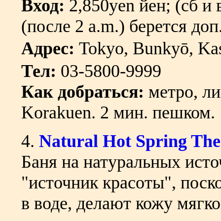
Вход:
2,850yen йен; (сб и 
(после 2 a.m.) берется доп
Адрес:
Tokyo, Bunkyō, K
Тел:
03-5800-9999
Как добраться:
метро, ли
Korakuen. 2 мин. пешком.
4.
Natural Hot Spring Th
Баня на натуральных исто
"источник красоты", пос
в воде, делают кожу мягко