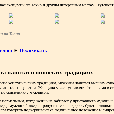
ии по Токио
понии
►
Похихикать
тальянски в японских традициях
ласно конфуцианским традициям, мужчина является высшим суще
хранительница очага. Женщина может управлять финансами в сем
е по сравнению с мужчиной.
о нормальным, когда женщина забирает у приехавшего мужчины 
перед мужчиной дверь, пропустит его на дороге, будет подливать
ера говорить подчеркивают ее подчиненное положение и смире