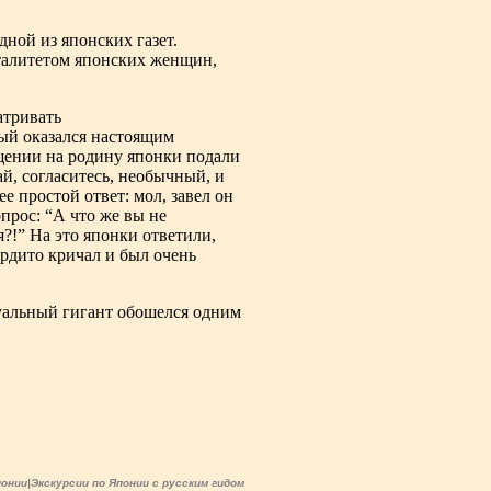
дной из японских газет.
нталитетом японских женщин,
атривать
рый оказался настоящим
ращении на родину японки подали
й, согласитесь, необычный, и
е простой ответ: мол, завел он
прос: “А что же вы не
?!” На это японки ответили,
ердито кричал и был очень
суальный гигант обошелся одним
Японии|Экскурсии по Японии с русским гидом