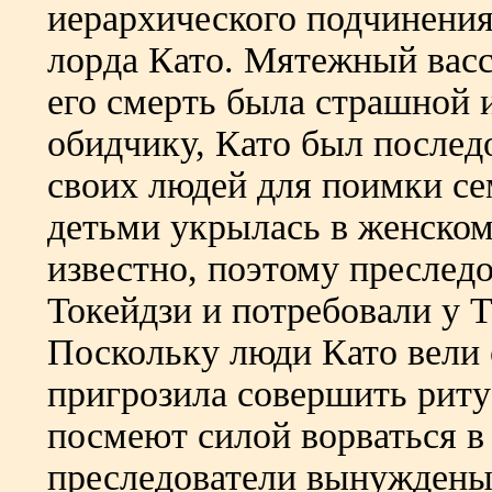
иерархического подчинения
лорда Като. Мятежный васс
его смерть была страшной 
обидчику, Като был последо
своих людей для поимки се
детьми укрылась в женском
известно, поэтому преслед
Токейдзи и потребовали у 
Поскольку люди Като вели 
пригрозила совершить риту
посмеют силой ворваться 
преследователи вынуждены 