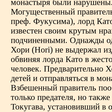
монастыря были нарушены. 
Могущественный правител
преф. Фукусима), лорд Като
известен своим крутым нр
подчиненными. Однажды оди
Хори (Hori) не выдержал из
обвиняя лорда Като в жест
человек. Предварительно Х
детей и отправляться в мо
Взбешенный правитель поо
только предателя, но также
Токугава, установивший в 