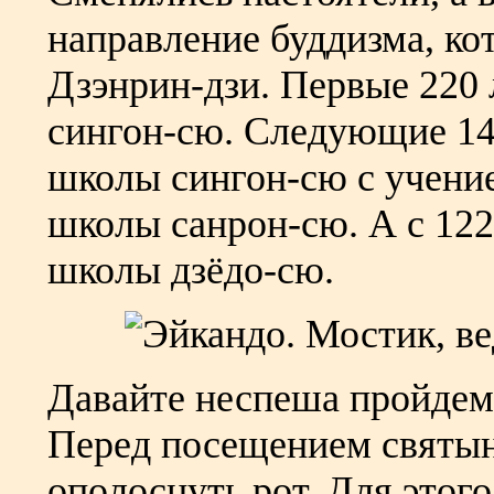
направление буддизма, ко
Дзэнрин-дзи. Первые 220 
сингон-сю. Следующие 14
школы сингон-сю с учение
школы санрон-сю. А с 122
школы дзёдо-сю.
Давайте неспеша пройдем
Перед посещением святын
ополоснуть рот. Для этог