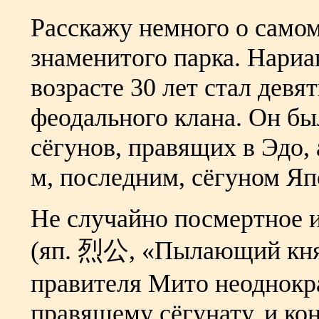
Расскажу немного о самом
знаменитого парка. Нариак
возрасте 30 лет стал девя
феодального клана. Он б
сёгунов, правящих в Эдо, 
м, последним, сёгуном Яп
Не случайно посмертное и
(яп. 烈公, «Пылающий княз
правителя Мито неоднокра
правящему сёгунату, и к