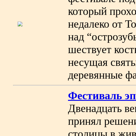
который прохо
недалеко от Т
над “острозу
шествует кос
несущая святы
деревянные фа
Фестиваль эп
Двенадцать ве
принял решени
столицы в жи