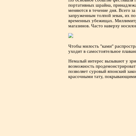
Но основное событие фестиваля 
портативных шрайна, принадлежа
меняются в течение дня. Всего з
запруженным толпой зевак, их по
временных убежищах. Миллимитро
магазинов. Часто наверху носило
Чтобы милость "ками" распростра
уходит в самостоятельное плаван
Немалый интерес вызывают у зрит
возможность продемонстрировать
позволяет суровый японский зако
красочными тату, покрывающими 