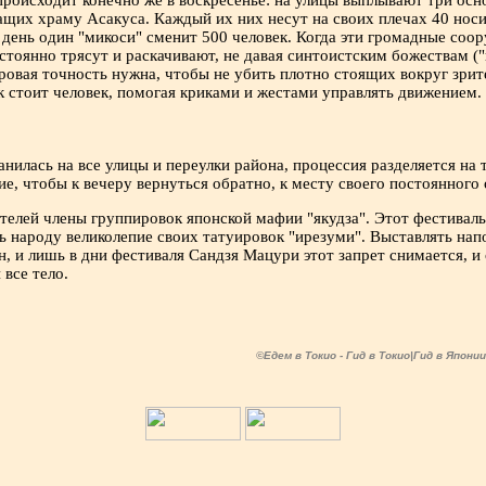
происходит конечно же в воскресенье: на улицы выплывают три о
щих храму Асакуса. Каждый их них несут на своих плечах 40 нос
а день один "микоси" сменит 500 человек. Когда эти громадные соо
стоянно трясут и раскачивают, не давая синтоистским божествам ("
вая точность нужна, чтобы не убить плотно стоящих вокруг зрите
к стоит человек, помогая криками и жестами управлять движением.
нилась на все улицы и переулки района, процессия разделяется на 
ие, чтобы к вечеру вернуться обратно, к месту своего постоянного
елей члены группировок японской мафии "якудза". Этот фестиваль 
 народу великолепие своих татуировок "ирезуми". Выставлять напо
н, и лишь в дни фестиваля Сандзя Мацури этот запрет снимается, и
все тело.
©Едем в Токио - Гид в Токио|Гид в Япони