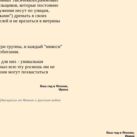
сновных тысячекилограммовых
ильщиков, которые постоянно
ружения несут по улицам,
ками") дремать в своих
лей и не врезаться в витрины
три группы, и каждый "микоси"
 обитания.
для них - уникальная
каз всю эту роскошь им не
 они могут похвастаться
Ваш гид в Японии,
Ирина
и|Экскурсии по Японии с русским гидом
Ваш гид в Японии,
Ирина