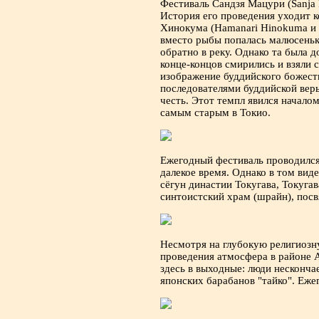
Фестиваль Сандзя Мацури (Sanja 
История его проведения уходит к
Хинокума (Hamanari Hinokuma и T
вместо рыбы попалась малюсенька
обратно в реку. Однако та была 
конце-концов смирились и взяли 
изображение буддийского божест
последователями буддийской веры
честь. Этот темпл явился началом
самым старым в Токио.
Ежегодный фестиваль проводился 
далекое время. Однако в том виде
сёгун династии Токугава, Токуга
синтоистский храм (шрайн), пос
Несмотря на глубокую религиозну
проведения атмосфера в районе 
здесь в выходные: люди несконча
японских барабанов "тайко". Ежег