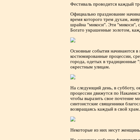
Фестиваль проводится каждый тр
Официально празднование начинае
время которого трем духам, живу
шрайна "микоси". Эти "микоси",
Богато украшенные золотом, кажд
Основные события начинаются в 
костюмированные процессии, сре
города, одетых в традиционные "
окрестным улицам.
На следующий день, в субботу, 
процессии движутся по Накамисэ
чтобы выразить свое почтение ми
синтоистские священники благос
возвращаясь каждый в свой храм.
Некоторые из них несут женщины