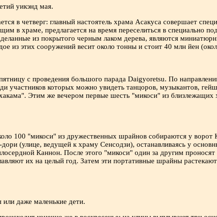
етий уикэнд мая.
тся в четверг: главный настоятель храма Асакуса совершает спец
щим в храме, предлагается на время переселиться в специально п
 сделанные из покрытого черным лаком дерева, являются миниатюр
ое из этих сооружений весит около тонны и стоит 40 млн йен (окол
пятницу с проведения большого парада Daigyoretsu. По направлен
ди участников которых можно увидеть танцоров, музыкантов, гейш
хакама". Этим же вечером первые шесть "микоси" из близлежащих 
около 100 "микоси" из дружественных шрайнов собираются у ворот
-дори (улице, ведущей к храму Сенсодзи), останавливаясь у основ
лосердной Каннон. После этого "микоси" один за другим проносят 
лавляют их на целый год. Затем эти портативные шрайны растекают
 или даже маленькие дети.