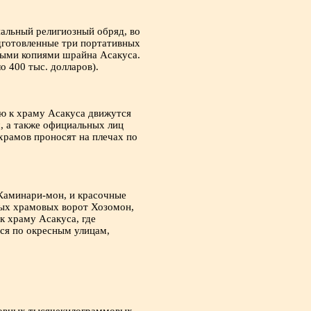
иальный религиозный обряд, во
одготовленные три портативных
ными копиями шрайна Асакуса.
о 400 тыс. долларов).
ию к храму Асакуса движутся
, а также официальных лиц
храмов проносят на плечах по
 Каминари-мон, и красочные
ных храмовых ворот Хозомон,
к храму Асакуса, где
ся по окресным улицам,