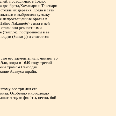
алей, проводимых в Токио.
да два брата,Хаманари и Такенари
стояла их деревня. Когда в сети
испытали и выбросили куколку
ые непросвещенные братья в
Hajino Nakamoto) узнал в ней
и стали они ревностными
 (темпле), построенном в ее
содзи (Senso-ji) и считается
торые его элементы напоминают то
Эдо, когда в 1649 году третий
йским храмом Сенсодзи
вание Асакуса шрайн.
этому все три дня его
ленная. Особенно многолюдно
ышатся звуки флейты, песни, бой