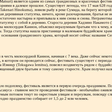
Matsuri) является одним из самых грандиозных и красочных фестив
орнями в далекое прошлое. Существует легенда, что 17 мая 628 го
akenari Hinokuma), ловили рыбу в реке Сумида, на берегу которой 
я деревянная статуэтка, ничего, кроме разочарования, братья не 
достаточно настырна и приплывала к ним снова и снова. Неграмотн
статуэтку с собой в деревню. Староста деревни Хадзино Накамото (
ва милосердия Каннон, объяснил неразумным братьям что к чему, 
. Тогда статуэтка нашла пристанище в маленьком буддийском храме
 основания грандиозного храма, который носит сейчас название Сен
в честь милосердной Каннон, начиная с 7 века. Даже сейчас неко
, в котором он проводится сейчас, фестивать существует с периода 
ва Иэмицу (Tokugawa Iemitsu), повелел воздвигнуть рядом с будди
вященный двум братьям и тому самому старосте. Храм получил наз
ю подоплеку, фестиваль является в первую очередь праздником. По
Асакуса - главном месте проведения фестиваля - необычайно ожив
емым потоком текут по окрестным улицам и переулкам, повсюду сл
одно праздненство собирает от 1,5 до 2 млн человек.